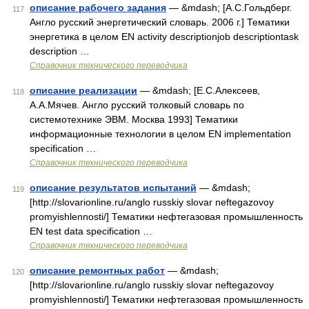
описание рабочего задания
— &mdash; [А.С.Гольдберг.
117
Англо русский энергетический словарь. 2006 г.] Тематики
энергетика в целом EN activity descriptionjob descriptiontask
description …
Справочник технического переводчика
описание реализации
— &mdash; [Е.С.Алексеев,
118
А.А.Мячев. Англо русский толковый словарь по
системотехнике ЭВМ. Москва 1993] Тематики
информационные технологии в целом EN implementation
specification …
Справочник технического переводчика
описание результатов испытаний
— &mdash;
119
[http://slovarionline.ru/anglo russkiy slovar neftegazovoy
promyishlennosti/] Тематики нефтегазовая промышленность
EN test data specification …
Справочник технического переводчика
описание ремонтных работ
— &mdash;
120
[http://slovarionline.ru/anglo russkiy slovar neftegazovoy
promyishlennosti/] Тематики нефтегазовая промышленность