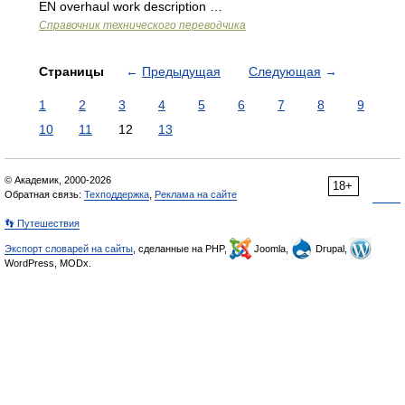
EN overhaul work description …
Справочник технического переводчика
Страницы
←
Предыдущая
Следующая
→
1
2
3
4
5
6
7
8
9
10
11
12
13
© Академик, 2000-2026
18+
Обратная связь:
Техподдержка
,
Реклама на сайте
👣 Путешествия
Экспорт словарей на сайты
, сделанные на PHP,
Joomla,
Drupal,
WordPress, MODx.