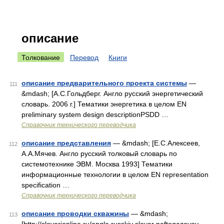
описание
Толкование
Перевод
Книги
описание предварительного проекта системы
—
111
&mdash; [А.С.Гольдберг. Англо русский энергетический
словарь. 2006 г.] Тематики энергетика в целом EN
preliminary system design descriptionPSDD …
Справочник технического переводчика
описание представления
— &mdash; [Е.С.Алексеев,
112
А.А.Мячев. Англо русский толковый словарь по
системотехнике ЭВМ. Москва 1993] Тематики
информационные технологии в целом EN representation
specification …
Справочник технического переводчика
описание проводки скважины
— &mdash;
113