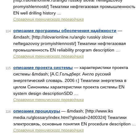
[http://slovarionline.ru/anglo russkiy slovar neftegazovoy
promyishlennosti/] Тематики нефтегазовая промышленность
EN well drilling history …
Справочник технического переводчика
описание программы обеспечения надёжности
—
114
&mdash; [http://slovarionline.ru/anglo russkiy slovar
neftegazovoy promyishlennosti/] Тематики нефтегазовая
промышленность EN reliability program description …
Справочник технического переводчика
описание проекта системы
— характеристики проекта
115
системы &mdash; [А.С.Гольдберг. Англо русский
энергетический словарь. 2006 г.] Тематики энергетика в
целом Синонимы характеристики проекта системы EN
system design descriptionSDD …
Справочник технического переводчика
описание процедуры
— &mdash; [http://www.iks
116
media.ru/glossary/index.html?glossid=2400324] Тематики
электросвязь, основные понятия EN procedure description …
Справочник технического переводчика